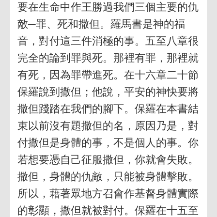
要在生命中作王勝過我們三個主要的仇
敵─罪、死和撒但。羅馬書是神的福
音，對付這三件消極的事。五至八章很
完全的論到罪與死。那裡有罪，那裡就
有死，因為罪帶進死。在十六章二十節
保羅說到撒但；他說，平安的神快要將
撒但踐踏在我們的腳下。保羅在本書結
束以前沒有題撒但的名，原因乃是，對
付撒但是身體的事，不是個人的事。你
若想要憑自己征服撒但，你就會失敗。
撒但，身體的仇敵，只能被身體擊敗。
所以，藉著眾地方召會作基督身體實際
的彰顯，撒但就被對付。保羅在十五至