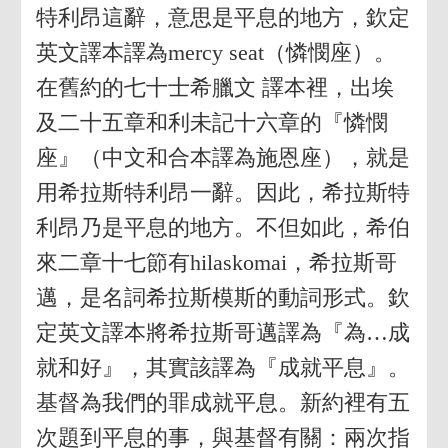
特利昂這辭，意思是平息的地方，欽定
英文譯本譯為mercy seat（憐憫座）。
在舊約的七十士希臘文 譯本裡，出埃
及二十五章和利未記十六章的『憐憫
座』（中文和合本譯為施恩座），就是
用希拉斯特利昂一辭。因此，希拉斯特
利昂乃是平息的地方。不但如此，希伯
來二章十七節有hilaskomai，希拉斯哥
邁，是名詞希拉斯模斯的動詞形式。欽
定英文譯本將希拉斯哥邁譯為『為…成
就和好』，其實該譯為『成就平息』。
基督為我們的罪成就平息。新約裡有五
次題到平息的事，與基督有關：兩次指