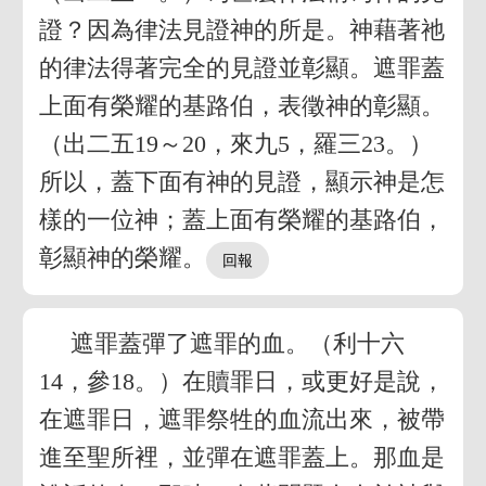
證？因為律法見證神的所是。神藉著祂
的律法得著完全的見證並彰顯。遮罪蓋
上面有榮耀的基路伯，表徵神的彰顯。
（出二五19～20，來九5，羅三23。）
所以，蓋下面有神的見證，顯示神是怎
樣的一位神；蓋上面有榮耀的基路伯，
彰顯神的榮耀。
遮罪蓋彈了遮罪的血。（利十六
14，參18。）在贖罪日，或更好是說，
在遮罪日，遮罪祭牲的血流出來，被帶
進至聖所裡，並彈在遮罪蓋上。那血是