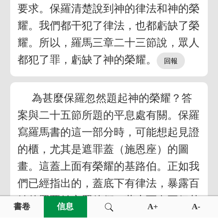
要求。保羅清楚說到神的律法和神的榮
耀。我們都干犯了律法，也都虧缺了榮
耀。所以，羅馬三章二十三節說，眾人
都犯了罪，虧缺了神的榮耀。
為甚麼保羅忽然題起神的榮耀？答
案與二十五節所題的平息處有關。保羅
寫羅馬書的這一部分時，可能想起見證
的櫃，尤其是遮罪蓋（施恩座）的圖
畫。這蓋上面有榮耀的基路伯。正如我
們已經指出的，蓋底下有律法，暴露百
姓的罪惡並定罪他們，蓋上面有兩個基
書卷
信息
A+
A-
路伯，代表神的榮耀並注視百姓的每一