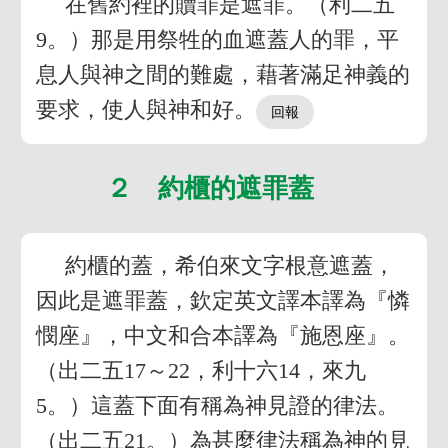
在舊約裡的贖罪是遮罪。（利二五
9。）那是用祭牲的血遮蓋人的罪，平
息人與神之間的難處，藉著滿足神義的
要求，使人與神和好。
２ 約櫃的遮罪蓋
約櫃的蓋，希伯來文字根意遮蓋，
因此是遮罪蓋，欽定英文譯本譯為『憐
憫座』，中文和合本譯為『施恩座』。
（出二五17～22，利十六14，來九
5。）這蓋下面有稱為神見證的律法。
（出二五21。）為甚麼律法稱為神的見