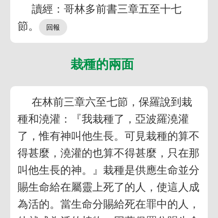
讀經：哥林多前書三章五至十七
節。
栽種的兩面
在林前三章六至七節，保羅說到栽
種和澆灌：『我栽種了，亞波羅澆灌
了，惟有神叫他生長。可見栽種的算不
得甚麼，澆灌的也算不得甚麼，只在那
叫他生長的神。』栽種是供應生命並分
賜生命給在屬靈上死了的人，使這人成
為活的。當生命分賜給死在罪中的人，