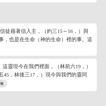
徒藉著信入主，（約三15～16，）與
的事，也是在生命（神的生命）裡的事。這
）這靈現今在我們裡面，（林前六19，）
45，林後三17，）現今與我們的靈同