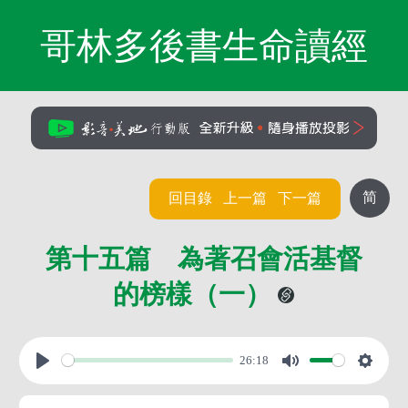
哥林多後書生命讀經
简
回目錄
上一篇
下一篇
第十五篇 為著召會活基督
的榜樣（一）
26:18