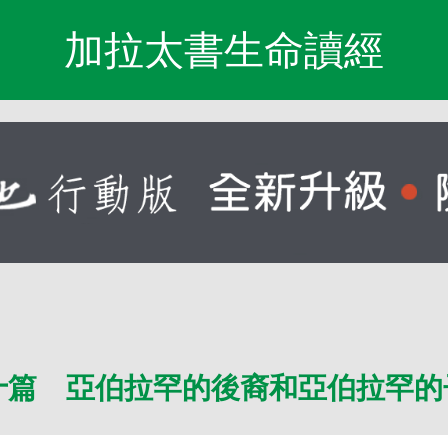
加拉太書生命讀經
十篇 亞伯拉罕的後裔和亞伯拉罕