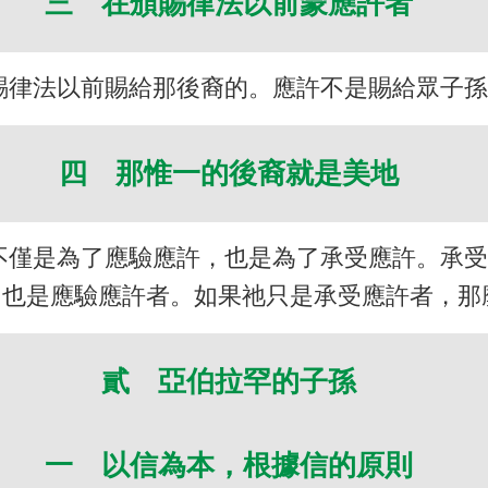
三 在頒賜律法以前蒙應許者
賜律法以前賜給那後裔的。應許不是賜給眾子
四 那惟一的後裔就是美地
不僅是為了應驗應許，也是為了承受應許。承
，也是應驗應許者。如果祂只是承受應許者，那
貳 亞伯拉罕的子孫
一 以信為本，根據信的原則