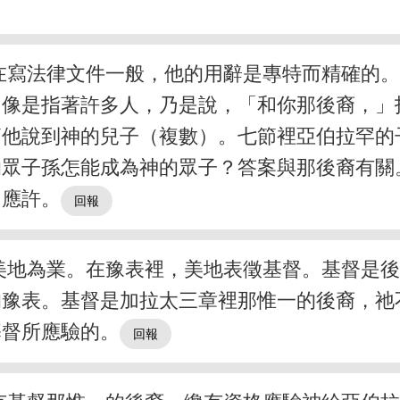
在寫法律文件一般，他的用辭是專特而精確的
」像是指著許多人，乃是說，「和你那後裔，」
節他說到神的兒子（複數）。七節裡亞伯拉罕的
的眾子孫怎能成為神的眾子？答案與那後裔有關
了應許。
美地為業。在豫表裡，美地表徵基督。基督是
的豫表。基督是加拉太三章裡那惟一的後裔，祂
基督所應驗的。