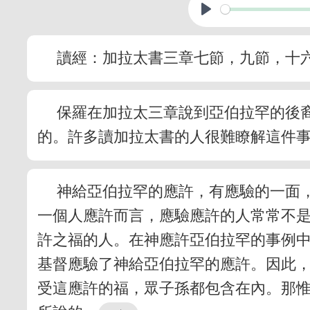
讀經：加拉太書三章七節，九節，十
保羅在加拉太三章說到亞伯拉罕的後裔
的。許多讀加拉太書的人很難瞭解這件
神給亞伯拉罕的應許，有應驗的一面
一個人應許而言，應驗應許的人常常不
許之福的人。在神應許亞伯拉罕的事例中
基督應驗了神給亞伯拉罕的應許。因此
受這應許的福，眾子孫都包含在內。那