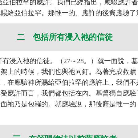
給亞伯拉罕的應許。我們已經指出，應驗應許
地賜給亞伯拉罕。那惟一的、應許的後裔應驗了
二 包括所有浸入祂的信徒
有浸入祂的信徒。（27～28。）就一面說，
字架上的時候，我們也與祂同釘。為著完成救贖
則，在應驗神所賜給亞伯拉罕的應許上，我們不
享受應許而言，我們都包括在內。基督獨自應驗
一面祂乃是包羅的。就應驗說，那後裔是惟一的