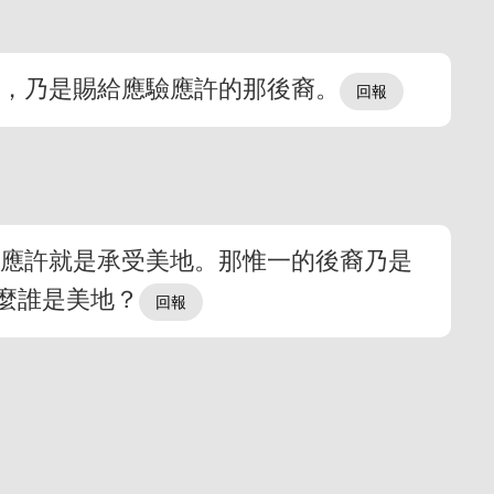
孫，乃是賜給應驗應許的那後裔。
受應許就是承受美地。那惟一的後裔乃是
麼誰是美地？