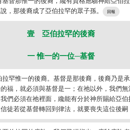
有基督那惟一的後裔，纔有資格應驗神給亞伯
面說，那後裔成了亞伯拉罕的眾子孫。
壹 亞伯拉罕的後裔
一 惟一的一位─基督
伯拉罕惟一的後裔。基督是那後裔，後裔乃是
許的福，就必須與基督是一；在祂以外，我們無
。我們必須在祂裡面，纔能有分於神所賜給亞伯
太信徒若從基督轉回到律法，就要喪失這位後嗣