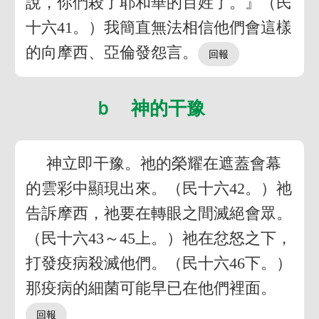
說，你們殺了耶和華的百姓了。』（民
十六41。）我簡直無法相信他們會這樣
的向摩西、亞倫發怨言。
ｂ 神的干豫
神立即干豫。祂的榮耀在遮蓋會幕
的雲彩中顯現出來。（民十六42。）祂
告訴摩西，祂要在轉眼之間滅絕會眾。
（民十六43～45上。）祂在忿怒之下，
打發疫病殺滅他們。（民十六46下。）
那疫病的細菌可能早已在他們裡面。