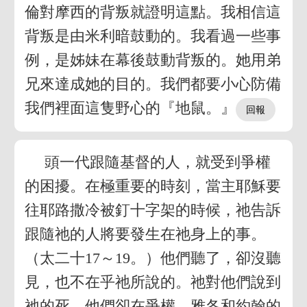
倫對摩西的背叛就證明這點。我相信這
背叛是由米利暗鼓動的。我看過一些事
例，是姊妹在幕後鼓動背叛的。她用弟
兄來達成她的目的。我們都要小心防備
我們裡面這隻野心的『地鼠。』
頭一代跟隨基督的人，就受到爭權
的困擾。在極重要的時刻，當主耶穌要
往耶路撒冷被釘十字架的時候，祂告訴
跟隨祂的人將要發生在祂身上的事。
（太二十17～19。）他們聽了，卻沒聽
見，也不在乎祂所說的。祂對他們說到
祂的死，他們卻在爭權。雅各和約翰的