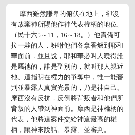
摩西雖然謙卑的俯伏在地上，卻沒
有放棄神所賜他作神代表權柄的地位。
（民十六5～11，16～18。）他責備可
拉一夥的人，吩咐他們各拿香爐到耶和
華面前，並且說，耶和華必叫人曉得誰
是屬祂的，誰是聖別的，就叫那人親近
祂。這指明在權力的爭奪中，惟一能審
判並暴露人真實光景的，乃是神自己。
摩西沒有反抗，反倒將背叛者和他們所
背叛的人帶到神面前。摩西是神權柄的
代表，他將這案件交給神這最高的權
柄，讓神來說話、暴露、並審判。