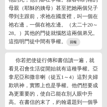
母親（耶穌的姨母）甚至把她兩個兒子
帶到主跟前，求祂在國度裡，叫一個在
祂右邊，一個在祂左邊。（太二十20～
28。）其他的門徒就惱怒這兩個弟兄。
這指明門徒中間有爭權。
你若把使徒行傳和書信讀一遍，就
看見召會生活從開始就有這種爭權。亞
拿尼亞和撒非喇（徒五1～4）這對夫婦
欺哄神，實際上也是爭權。他們想要成
為更重要的，使自己能在別人眼中升
高。在書信的末了，約翰還題到一個爭