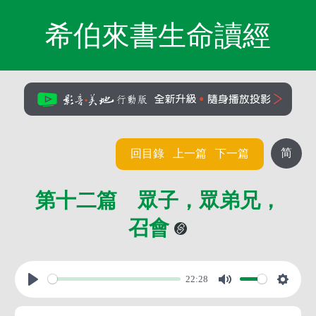
希伯來書生命讀經
简
回目錄
上一篇
下一篇
第十二篇 眾子，眾弟兄，
召會
22:28