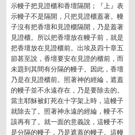
示幔子把見證櫃和香壇隔開；『上』表
示幔子不是隔開，只把見證櫃蓋著。幔
子沒有把香壇和見證櫃隔開，乃是蓋著
見證櫃。所以把香壇放在幔子前，就是
把香壇放在見證櫃前。出埃及四十章五
節甚至說，香壇要安在見證的櫃前，而
未題到其間有分隔的幔子。因此，香壇
乃是在見證櫃前。照著神的經綸，遮蓋
的幔子並不永遠存在，乃是要除去的。
當主耶穌被釘死在十字架上時，這幔子
就除去了。照著神永遠的經綸，幔子不
該再有了。就一面的意義說，這幔子不
是分隔的幔子，乃是遮蓋的幔子。這幔