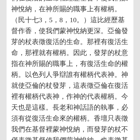
神悅納，在神所賜的職事上有權柄。
（民十七3，5，8，10。）這比經歷基
督作香，使我們蒙神悅納更深。亞倫發
芽的杖表徵復活的生命。那裡有復活生
命，那裡就有權柄。因此，發芽的杖意
指在神所賜的職事上，有復活生命的權
柄。以色列人爭辯誰有權柄代表神。神
就使亞倫的杖發芽，這表徵亞倫在復活
裡有權柄代表神，作神的代表權柄。今
天也是這樣。長老和神話語的執事，必
須有從復活生命來的權柄。香壇只表徵
我們在基督裡蒙神悅納，而發芽的杖不