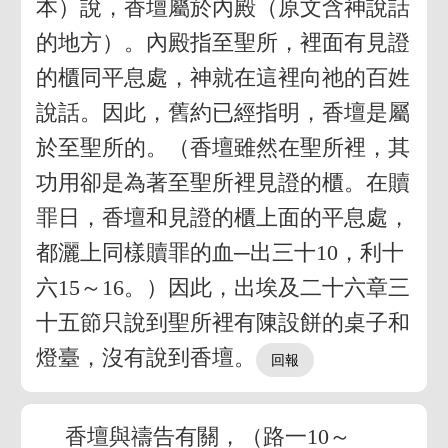
本）說，香壇屬於內殿（原文含神說話
的地方）。內殿指至聖所，裡面有見證
的櫃同平息處，神就在這裡向祂的百姓
說話。因此，舊約已經指明，香壇是屬
於至聖所的。（香壇雖然在聖所裡，其
功用卻是為著至聖所裡見證的櫃。在贖
罪日，香壇和見證的櫃上面的平息處，
都灑上同樣贖罪的血─出三十10，利十
六15～16。）因此，出埃及二十六章三
十五節只說到聖所裡有陳設餅的桌子和
燈臺，沒有說到香壇。
香壇與禱告有關，（路一10～