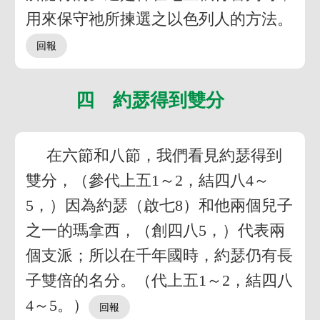
用來保守祂所揀選之以色列人的方法。
四 約瑟得到雙分
在六節和八節，我們看見約瑟得到
雙分，（參代上五1～2，結四八4～
5，）因為約瑟（啟七8）和他兩個兒子
之一的瑪拿西，（創四八5，）代表兩
個支派；所以在千年國時，約瑟仍有長
子雙倍的名分。（代上五1～2，結四八
4～5。）