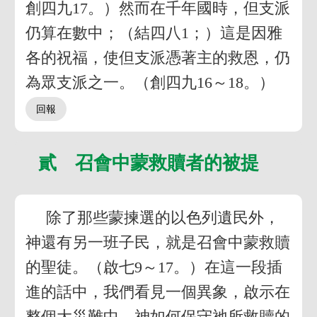
創四九17。）然而在千年國時，但支派
仍算在數中；（結四八1；）這是因雅
各的祝福，使但支派憑著主的救恩，仍
為眾支派之一。（創四九16～18。）
貳 召會中蒙救贖者的被提
除了那些蒙揀選的以色列遺民外，
神還有另一班子民，就是召會中蒙救贖
的聖徒。（啟七9～17。）在這一段插
進的話中，我們看見一個異象，啟示在
整個大災難中，神如何保守祂所救贖的