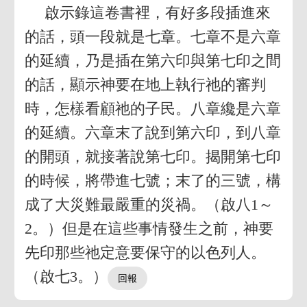
啟示錄這卷書裡，有好多段插進來
的話，頭一段就是七章。七章不是六章
的延續，乃是插在第六印與第七印之間
的話，顯示神要在地上執行祂的審判
時，怎樣看顧祂的子民。八章纔是六章
的延續。六章末了說到第六印，到八章
的開頭，就接著說第七印。揭開第七印
的時候，將帶進七號；末了的三號，構
成了大災難最嚴重的災禍。（啟八1～
2。）但是在這些事情發生之前，神要
先印那些祂定意要保守的以色列人。
（啟七3。）