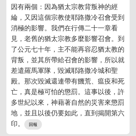
因有兩個：因為猶太宗教背叛神的經
綸，又因這個宗教使耶路撒冷召會受到
消極的影響。我們在行傳二十一章看
見，老舊的猶太宗教多麼影響召會。到
了公元七十年，主不能再容忍猶太教的
背叛，並其所帶給召會的影響，所以就
差遣羅馬軍隊，毀滅耶路撒冷城和聖
殿。那次毀滅還連帶有饑荒、瘟疫和死
亡，真是極可怕的懲罰。這事以後，許
多世紀以來，神藉著自然的災害來懲罰
地，並且以後仍要如此，直到揭開第六
印。