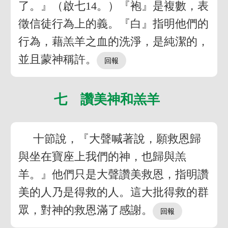
了。』（啟七14。）『袍』是複數，表
徵信徒行為上的義。『白』指明他們的
行為，藉羔羊之血的洗淨，是純潔的，
並且蒙神稱許。
七 讚美神和羔羊
十節說，『大聲喊著說，願救恩歸
與坐在寶座上我們的神，也歸與羔
羊。』他們只是大聲讚美救恩，指明讚
美的人乃是得救的人。這大批得救的群
眾，對神的救恩滿了感謝。