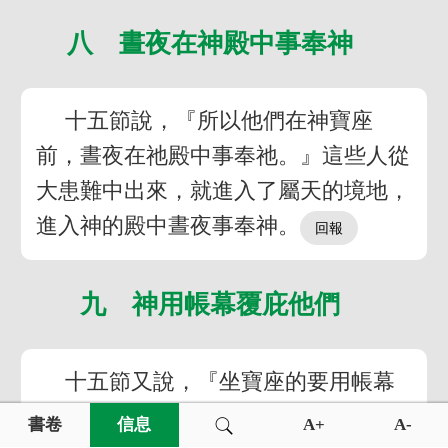
八 晝夜在神殿中事奉神
十五節說，『所以他們在神寶座
前，晝夜在祂殿中事奉祂。』這些人從
大患難中出來，就進入了屬天的境地，
進入神的殿中晝夜事奉神。
九 神用帳幕覆庇他們
十五節又說，『坐寶座的要用帳幕
覆庇他們。』這大批的群眾要享受神和
書卷
信息
A+
A-