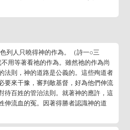
色列人只曉得神的作為。（詩一○三
就不用等著看祂的作為。雖然祂的作為尚
的法則，神的道路是公義的。這些殉道者
必要來干豫，審判敵基督，好為他們伸流
對待百姓的管治法則。就著神的應許，這
姓伸流血的冤。因著得勝者認識神的道