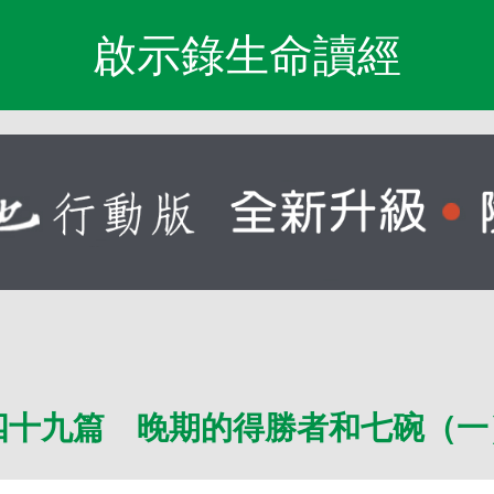
啟示錄生命讀經
四十九篇 晚期的得勝者和七碗（