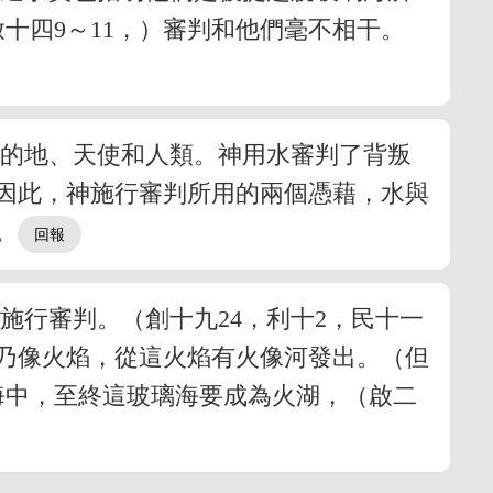
十四9～11，）審判和他們毫不相干。
叛的地、天使和人類。神用水審判了背叛
因此，神施行審判所用的兩個憑藉，水與
。
施行審判。（創十九24，利十2，民十一
寶座乃像火焰，從這火焰有火像河發出。（但
海中，至終這玻璃海要成為火湖，（啟二