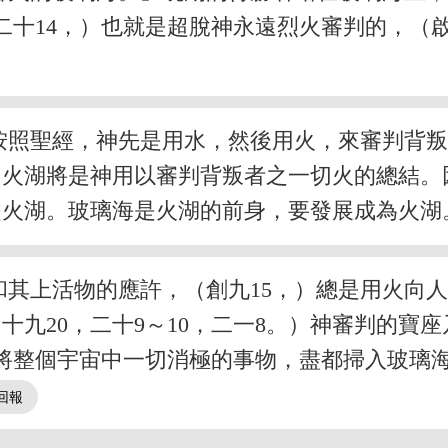
二十14，）也就是超脫神永遠烈火審判的，（啟
按照聖經，神先是用水，然後用火，來審判背
。火湖將是神用以審判背叛者之一切火的總結。
是火湖。玻璃海是火湖的前身，要發展成為火湖
其上活物的應許，（創九15，）總是用火向人
8，十九20，二十9～10，二一8。）神審判的
要將整個宇宙中一切消極的事物，盡都掃入玻璃