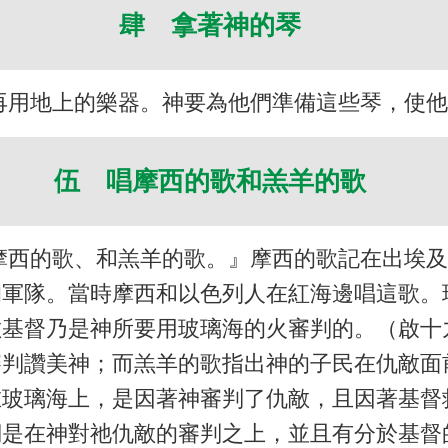
肆 拿著神的琴
再用地上的樂器。神要為他們準備這些琴，使
伍 唱摩西的歌和羔羊的歌
摩西的歌、和羔羊的歌。』摩西的歌記在出埃
的軍隊。當時摩西和以色列人在紅海邊唱這歌。
基督乃是神所要用玻璃海的火審判的。（啟十
審判讚美神；而羔羊的歌指出神的子民在仇敵面
在玻璃海上，是因著神審判了仇敵，且因著基督
們是在神對祂仇敵的審判之上，並且有分於基督