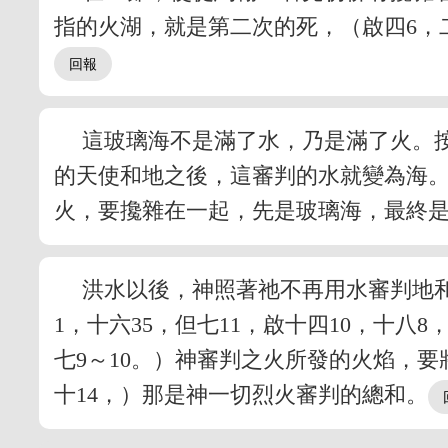
指的火湖，就是第二次的死，（啟四6，
這玻璃海不是滿了水，乃是滿了火。
的天使和地之後，這審判的水就變為海
火，要攙雜在一起，先是玻璃海，最終
洪水以後，神照著祂不再用水審判地和
1，十六35，但七11，啟十四10，十八
七9～10。）神審判之火所發的火焰，
十14，）那是神一切烈火審判的總和。