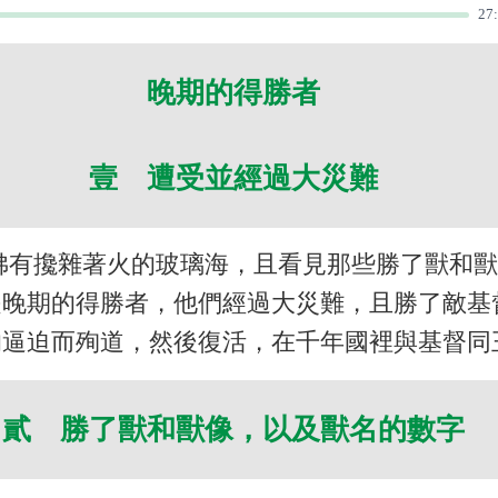
27
晚期的得勝者
壹 遭受並經過大災難
彿有攙雜著火的玻璃海，且看見那些勝了獸和
是晚期的得勝者，他們經過大災難，且勝了敵基
逼迫而殉道，然後復活，在千年國裡與基督同
貳 勝了獸和獸像，以及獸名的數字