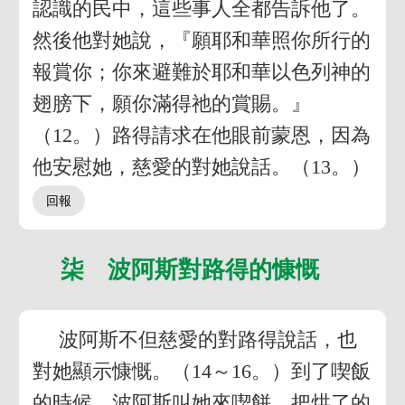
認識的民中，這些事人全都告訴他了。
然後他對她說，『願耶和華照你所行的
報賞你；你來避難於耶和華以色列神的
翅膀下，願你滿得祂的賞賜。』
（12。）路得請求在他眼前蒙恩，因為
他安慰她，慈愛的對她說話。（13。）
柒 波阿斯對路得的慷慨
波阿斯不但慈愛的對路得說話，也
對她顯示慷慨。（14～16。）到了喫飯
的時候，波阿斯叫她來喫餅，把烘了的