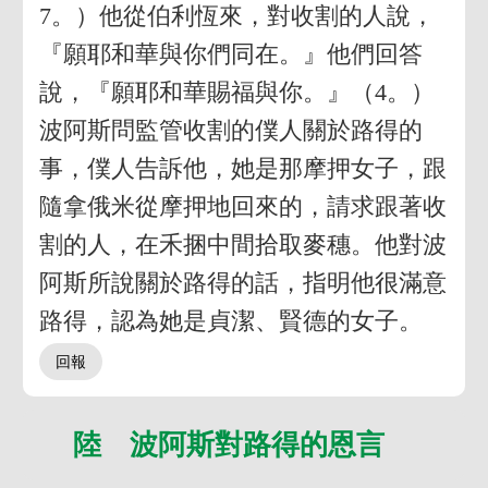
7。）他從伯利恆來，對收割的人說，
『願耶和華與你們同在。』他們回答
說，『願耶和華賜福與你。』（4。）
波阿斯問監管收割的僕人關於路得的
事，僕人告訴他，她是那摩押女子，跟
隨拿俄米從摩押地回來的，請求跟著收
割的人，在禾捆中間拾取麥穗。他對波
阿斯所說關於路得的話，指明他很滿意
路得，認為她是貞潔、賢德的女子。
陸 波阿斯對路得的恩言