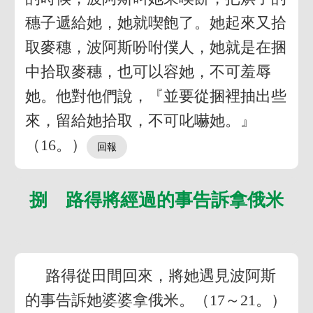
穗子遞給她，她就喫飽了。她起來又拾
取麥穗，波阿斯吩咐僕人，她就是在捆
中拾取麥穗，也可以容她，不可羞辱
她。他對他們說，『並要從捆裡抽出些
來，留給她拾取，不可叱嚇她。』
（16。）
捌 路得將經過的事告訴拿俄米
路得從田間回來，將她遇見波阿斯
的事告訴她婆婆拿俄米。（17～21。）