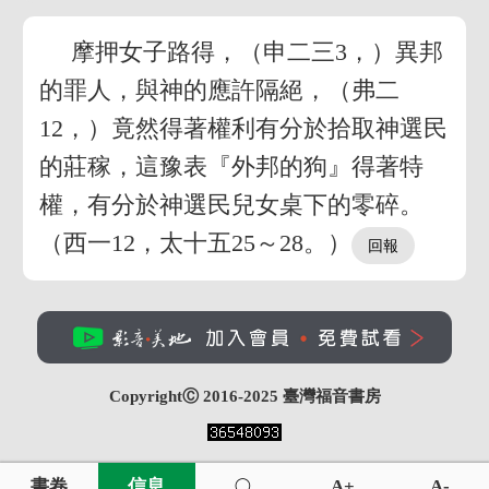
摩押女子路得，（申二三3，）異邦
的罪人，與神的應許隔絕，（弗二
12，）竟然得著權利有分於拾取神選民
的莊稼，這豫表『外邦的狗』得著特
權，有分於神選民兒女桌下的零碎。
（西一12，太十五25～28。）
CopyrightⒸ 2016-2025
臺灣福音書房
書卷
信息
A+
A-