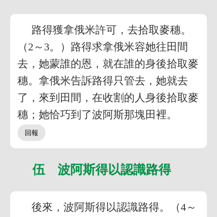
路得獲拿俄米許可，去拾取麥穗。
（2～3。）路得求拿俄米容她往田間
去，她蒙誰的恩，就在誰的身後拾取麥
穗。拿俄米告訴路得只管去，她就去
了，來到田間，在收割的人身後拾取麥
穗；她恰巧到了波阿斯那塊田裡。
伍 波阿斯得以認識路得
後來，波阿斯得以認識路得。（4～