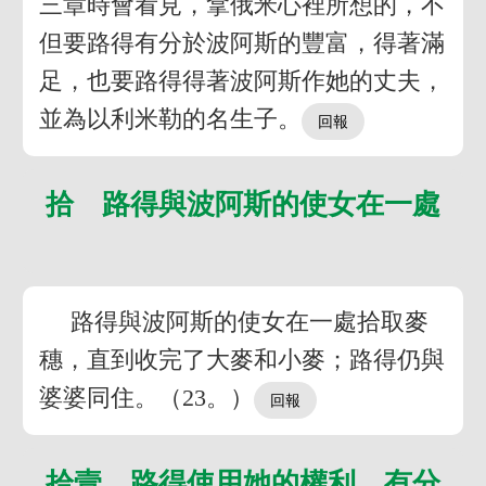
三章時會看見，拿俄米心裡所想的，不
但要路得有分於波阿斯的豐富，得著滿
足，也要路得得著波阿斯作她的丈夫，
並為以利米勒的名生子。
拾 路得與波阿斯的使女在一處
路得與波阿斯的使女在一處拾取麥
穗，直到收完了大麥和小麥；路得仍與
婆婆同住。（23。）
拾壹 路得使用她的權利，有分