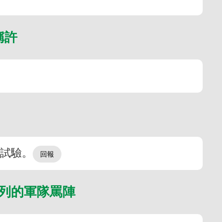
稱許
個試驗。
色列的軍隊罵陣