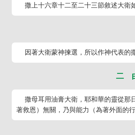
撒上十六章十二至二十三節敘述大衛
因著大衛蒙神揀選，所以作神代表的撒
二 
撒母耳用油膏大衛，耶和華的靈從那
著救恩）無關，乃與能力（為著外面的