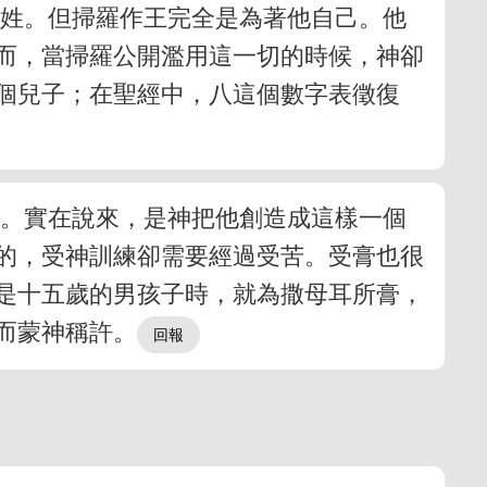
百姓。但掃羅作王完全是為著他自己。他
而，當掃羅公開濫用這一切的時候，神卻
個兒子；在聖經中，八這個數字表徵復
人。實在說來，是神把他創造成這樣一個
的，受神訓練卻需要經過受苦。受膏也很
是十五歲的男孩子時，就為撒母耳所膏，
而蒙神稱許。