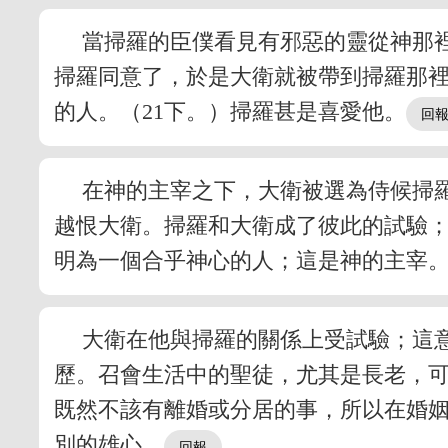
當掃羅的臣僕看見有邪惡的靈從神那
掃羅同意了，於是大衛就被帶到掃羅那裡
的人。（21下。）掃羅甚是喜愛他。
在神的主宰之下，大衛被選為侍候掃
越恨大衛。掃羅和大衛成了彼此的試驗
明為一個合乎神心的人；這是神的主宰
大衛在他與掃羅的關係上受試驗；這
歷。召會生活中的聖徒，尤其是長老，
既然不該有離婚或分居的事，所以在婚
別的雄心。