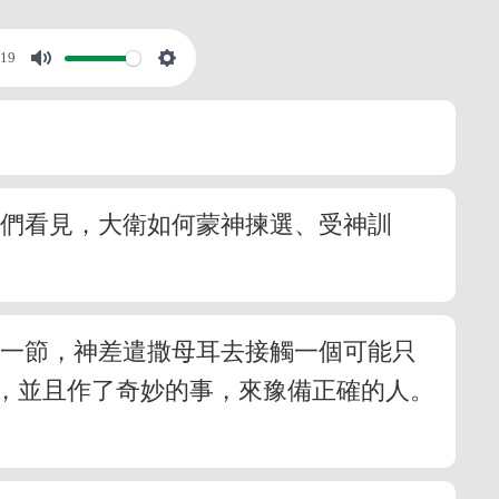
:19
我們看見，大衛如何蒙神揀選、受神訓
章一節，神差遣撒母耳去接觸一個可能只
，並且作了奇妙的事，來豫備正確的人。