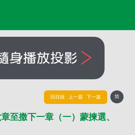
简
回目錄
上一篇
下一篇
六章至撒下一章（一）蒙揀選、