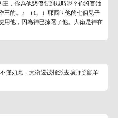
列的王，你為他悲傷要到幾時呢？你將膏油
作王的。』（1。）耶西叫他的七個兒子
使用他，因為神已揀選了他。大衛是神在
。不僅如此，大衛還被指派去曠野照顧羊