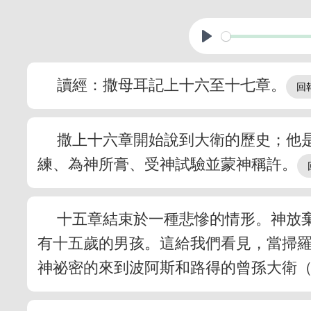
讀經：撒母耳記上十六至十七章。
撒上十六章開始說到大衛的歷史；他
練、為神所膏、受神試驗並蒙神稱許。
十五章結束於一種悲慘的情形。神放
有十五歲的男孩。這給我們看見，當掃
神祕密的來到波阿斯和路得的曾孫大衛（得