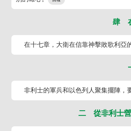
肆 
在十七章，大衛在信靠神擊敗歌利亞
非利士的軍兵和以色列人聚集擺陣，要
二 從非利士