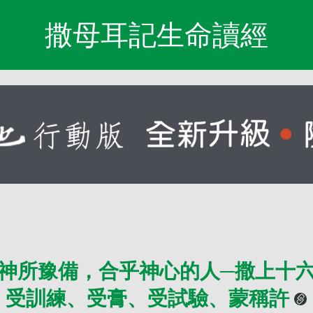
撒母耳記生命讀經
神所豫備，合乎神心的人─撒上十
受訓練、受膏、受試驗、蒙稱許