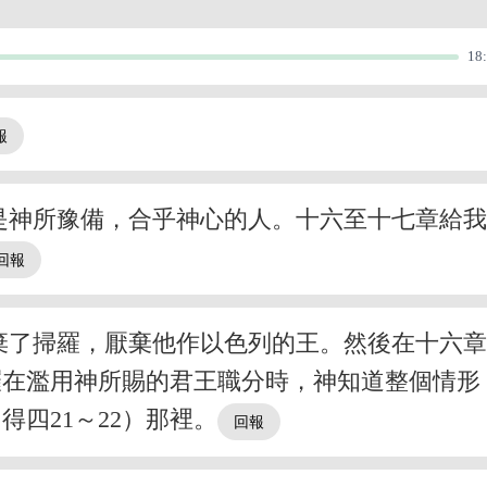
18
是神所豫備，合乎神心的人。十六至十七章給
棄了掃羅，厭棄他作以色列的王。然後在十六
羅在濫用神所賜的君王職分時，神知道整個情形
四21～22）那裡。