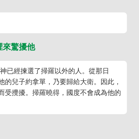
裡來驚擾他
證神已經揀選了掃羅以外的人。從那日
他的兒子約拿單，乃要歸給大衛。因此，
而受攪擾。掃羅曉得，國度不會成為他的