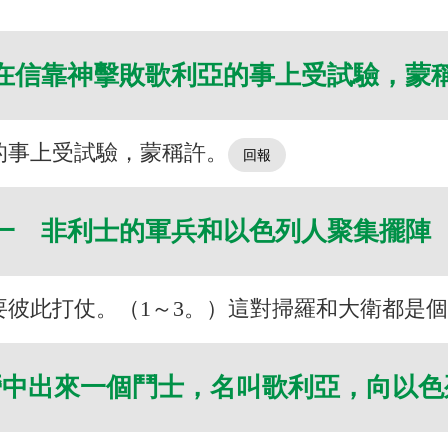
在信靠神擊敗歌利亞的事上受試驗，蒙
的事上受試驗，蒙稱許。
一 非利士的軍兵和以色列人聚集擺陣
彼此打仗。（1～3。）這對掃羅和大衛都是
營中出來一個鬥士，名叫歌利亞，向以