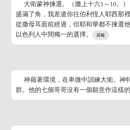
大衛蒙神揀選。（撒上十六1～10。
盛滿了角，我差遣你往伯利恆人耶西那裡
從撒母耳面前經過，但耶和華都不揀選
以色列人中間獨一的選擇。
神藉著環境，在卑微中訓練大衛。神
群。他的七個哥哥沒有一個願意作這樣