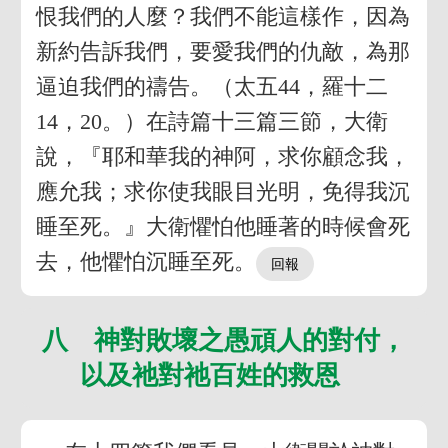
恨我們的人麼？我們不能這樣作，因為
新約告訴我們，要愛我們的仇敵，為那
逼迫我們的禱告。（太五44，羅十二
14，20。）在詩篇十三篇三節，大衛
說，『耶和華我的神阿，求你顧念我，
應允我；求你使我眼目光明，免得我沉
睡至死。』大衛懼怕他睡著的時候會死
去，他懼怕沉睡至死。
八 神對敗壞之愚頑人的對付，
以及祂對祂百姓的救恩