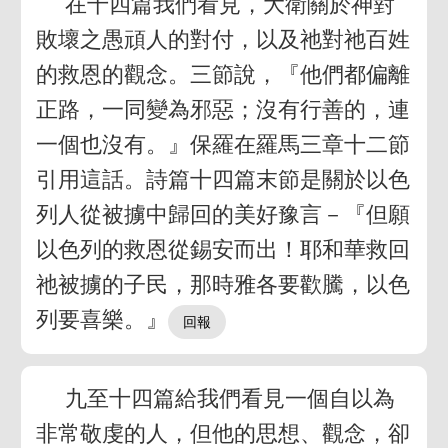
在十四篇我們看見，大衛關於神對
敗壞之愚頑人的對付，以及祂對祂百姓
的救恩的觀念。三節說，『他們都偏離
正路，一同變為邪惡；沒有行善的，連
一個也沒有。』保羅在羅馬三章十二節
引用這話。詩篇十四篇末節是關於以色
列人從被擄中歸回的美好豫言－『但願
以色列的救恩從錫安而出！耶和華救回
祂被擄的子民，那時雅各要歡騰，以色
列要喜樂。』
九至十四篇給我們看見一個自以為
非常敬虔的人，但他的思想、觀念，卻