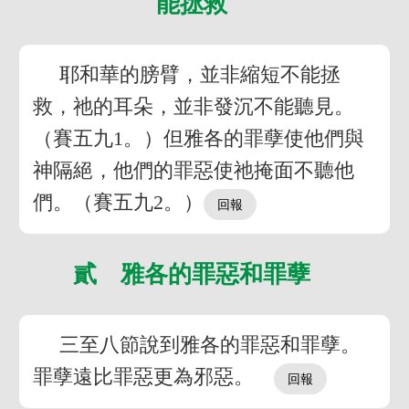
能拯救
耶和華的膀臂，並非縮短不能拯
救，祂的耳朵，並非發沉不能聽見。
（賽五九1。）但雅各的罪孽使他們與
神隔絕，他們的罪惡使祂掩面不聽他
們。（賽五九2。）
貳 雅各的罪惡和罪孽
三至八節說到雅各的罪惡和罪孽。
罪孽遠比罪惡更為邪惡。