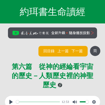
約珥書生命讀經
简
回目錄
上一篇
下一篇
第六篇 從神的經綸看宇宙
的歷史－人類歷史裡的神聖
歷史
12:53