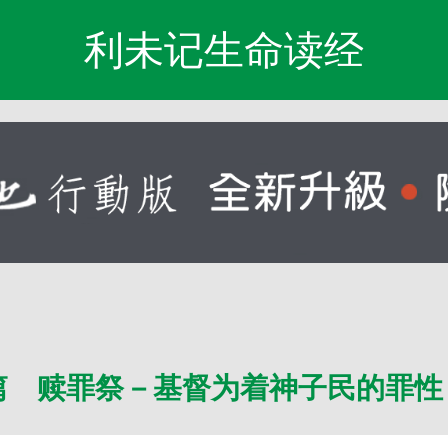
利未记生命读经
篇 赎罪祭－基督为着神子民的罪