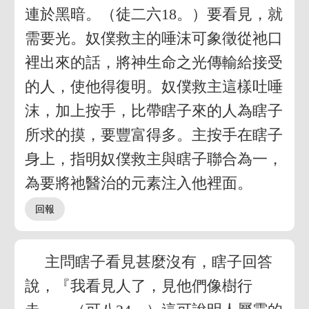
連於黑暗。（徒二六18。）要看見，就
需要光。奴僕救主的唾沫可象徵從祂口
裡出來的話，將神生命之光傳輸給接受
的人，使他得復明。奴僕救主這樣吐唾
沫，加上按手，比帶瞎子來的人為瞎子
所求的摸，要豐富得多。主按手在瞎子
身上，指明奴僕救主與瞎子聯合為一，
為要將祂醫治的元素注入他裡面。
主問瞎子看見甚麼沒有，瞎子回答
說，『我看見人了，見他們像樹行