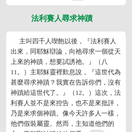
法利賽人尋求神蹟
主叫四千人喫飽以後，『法利賽人
出來，同耶穌辯論，向祂尋求一個從天
上來的神蹟，想要試誘祂。』（八
11。）主耶穌靈裡歎息說，『這世代為
甚麼尋求神蹟？我實在告訴你們，沒有
神蹟給這世代了。』（12。）這次，法
利賽人並不是來控告，也不是來批評，
乃是來求個神蹟。像今天許多人一樣，
他們假裝屬靈。然而，主知道他們的