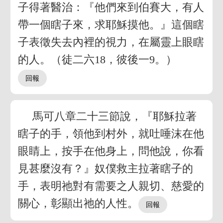
子得著醫治：『他們來到伯賽大，有人
帶一個瞎子來，求耶穌摸他。』這個瞎
子表徵失去內裡的視力，在屬靈上眼瞎
的人。（徒二六18，彼後一9。）
馬可八章二十三節說，『耶穌拉著
瞎子的手，領他到村外，就吐唾沫在他
眼睛上，按手在他身上，問他說，你看
見甚麼沒有？』奴僕救主拉著瞎子的
手，表明祂對有需要之人親切、慈愛的
關心，彰顯出祂的人性。