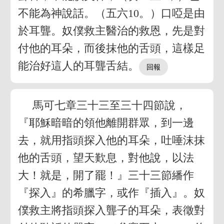
不能為神說話。（五六10。）口啞是由
於耳聾。奴僕救主醫治的救恩，先是對
付他的耳朵，而後抹他的舌頭，這樣足
能治好這人的耳聾舌結。
馬可七章三十三至三十四節說，
『耶穌暗暗的領他離開群眾，到一邊
去，就用指頭探入他的耳朵，吐唾沫抹
他的舌頭，望天歎息，對他說，以法
大！就是，開了罷！』三十三節繙作
『探入』的希臘字，或作『插入』。奴
僕救主將指頭探入聾子的耳朵，表徵對