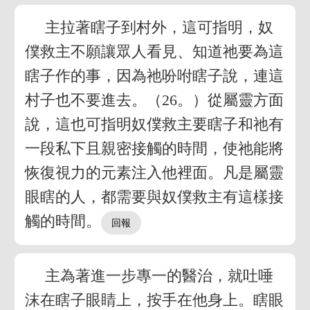
主拉著瞎子到村外，這可指明，奴
僕救主不願讓眾人看見、知道祂要為這
瞎子作的事，因為祂吩咐瞎子說，連這
村子也不要進去。（26。）從屬靈方面
說，這也可指明奴僕救主要瞎子和祂有
一段私下且親密接觸的時間，使祂能將
恢復視力的元素注入他裡面。凡是屬靈
眼瞎的人，都需要與奴僕救主有這樣接
觸的時間。
主為著進一步專一的醫治，就吐唾
沫在瞎子眼睛上，按手在他身上。瞎眼