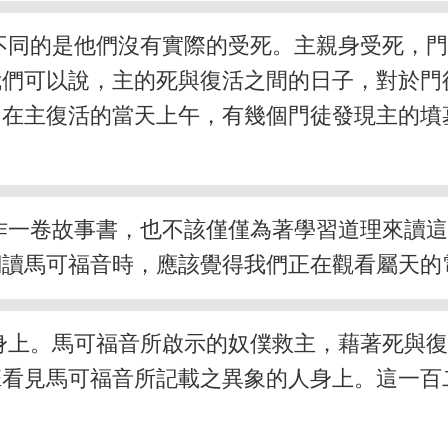
不同的是他們沒有實際的受死。主親身受死，
我們可以說，主的死與復活之間的日子，對於門
，在主復活的當天上午，有幾個門徒發現主的墳
作一卷故事書，也不該僅僅為著學習道理來讀
們讀馬可福音時，應該覺得我們正在觀看屬天的
身上。馬可福音所啟示的奴僕救主，藉著死與
班看見馬可福音所記載之異象的人身上。這一百