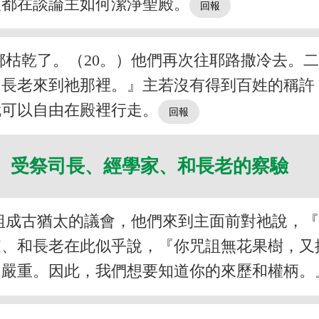
人都在談論主如何潔淨聖殿。
都枯乾了。（20。）他們再次往耶路撒冷去。
和長老來到祂那裡。』主若沒有得到百姓的稱許
就可以自由在殿裡行走。
受祭司長、經學家、和長老的察驗
組成古猶太的議會，他們來到主面前對祂說，
家、和長老在此似乎說，『你咒詛無花果樹，
常嚴重。因此，我們想要知道你的來歷和權柄。