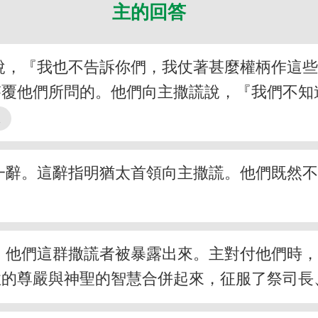
主的回答
說，『我也不告訴你們，我仗著甚麼權柄作這些
答覆他們所問的。他們向主撒謊說，『我們不知
一辭。這辭指明猶太首領向主撒謊。他們既然
。他們這群撒謊者被暴露出來。主對付他們時
性的尊嚴與神聖的智慧合併起來，征服了祭司長