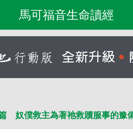
馬可福音生命讀經
篇 奴僕救主為著祂救贖服事的豫