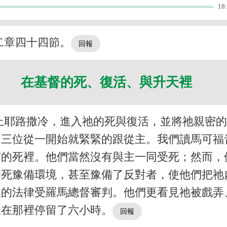
18
二章四十四節。
在基督的死、復活、與升天裡
上耶路撒冷，進入祂的死與復活，並將祂親密
這三位從一開始就緊緊的跟從主。我們讀馬可福
有的死裡。他們當然沒有與主一同受死；然而，
的死豫備環境，甚至豫備了反對者，使他們把祂
人的法律受羅馬總督審判。他們更看見祂被戲弄
樣在那裡停留了六小時。