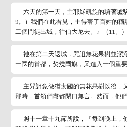
六天的第一天，主耶穌凱旋的騎著驢
9。）我們在此看見，主得著了百姓的稱
二個門徒出城，往伯大尼去。』（11。
祂在第二天返城，咒詛無花果樹並潔
一國的首都，焚燒國旗，又進入一個重
主咒詛象徵猶太國的無花果樹以後，
那時，首領們盡都閉口無言。然而，他
照十一章十九節所說，『每到晚上，