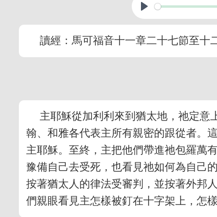
讀經：馬可福音十一章二十七節至十
主耶穌從加利利來到猶太地，祂定意
翰、和雅各代表主所有親密的跟從者。
主耶穌。至終，主把他們帶進祂包羅萬
豫備自己去受死，也看見祂如何為自己
按著猶太人的律法受審判，並按著外邦
們親眼看見主怎樣被釘在十字架上，怎