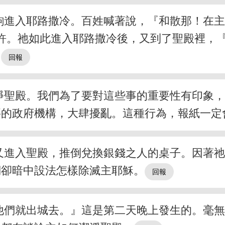
駒進入耶路撒冷。百姓喊著說，『和散那！在
許。祂如此進入耶路撒冷後，又到了聖殿裡，
）
淨聖殿。我們為了要對這些事的重要性有印象
要的政府機構，大肆擾亂。這種行為，報紙一定
又進入聖殿，推倒兌換銀錢之人的桌子。因著
們卻暗中設法怎樣除滅主耶穌。
他們就出城去。』這是第二天晚上發生的。毫