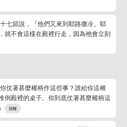
二十七節說，『他們又來到耶路撒冷。耶
，就不會這樣在殿裡行走，因為祂會立刻
『你仗著甚麼權柄作這些事？誰給你這權
又推倒殿裡的桌子。你到底仗著甚麼權柄這
』