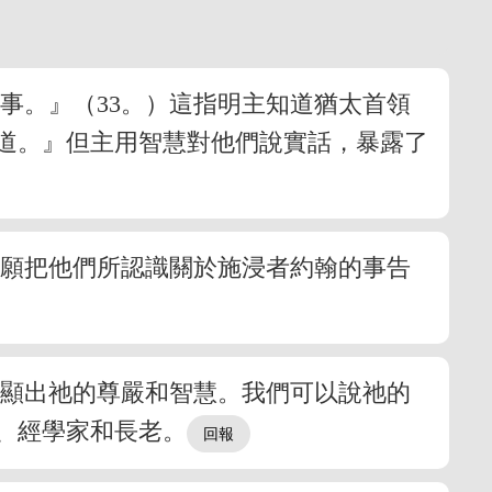
事。』（33。）這指明主知道猶太首領
道。』但主用智慧對他們說實話，暴露了
不願把他們所認識關於施浸者約翰的事告
，顯出祂的尊嚴和智慧。我們可以說祂的
、經學家和長老。