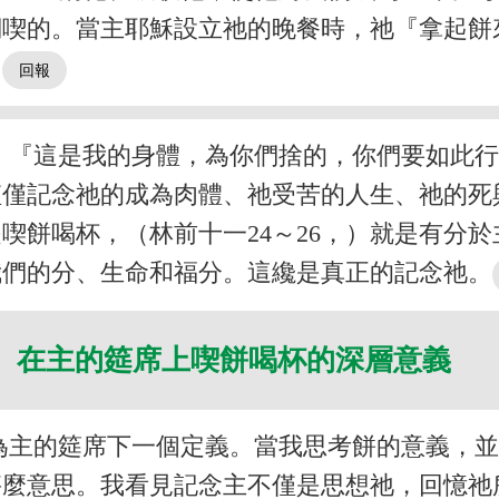
們喫的。當主耶穌設立祂的晚餐時，祂『拿起餅
）
，『這是我的身體，為你們捨的，你們要如此
僅僅記念祂的成為肉體、祂受苦的人生、祂的死
喫餅喝杯，（林前十一24～26，）就是有分
我們的分、生命和福分。這纔是真正的記念祂。
在主的筵席上喫餅喝杯的深層意義
為主的筵席下一個定義。當我思考餅的意義，
甚麼意思。我看見記念主不僅是思想祂，回憶祂