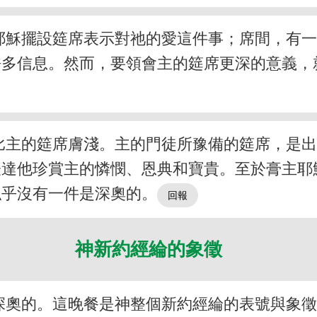
耶穌擺設筵席表示對祂的愛這件事；席間，有
許多信息。然而，要領會主的筵席更深的意義，
比主的筵席膚淺。主的門徒所豫備的筵席，是
表達他珍賞主的憐憫、恩典和寶貴。至於膏主耶
似乎沒有一件是深奧的。
神新約經綸的象徵
深奧的。這晚餐是神整個新約經綸的表號與象