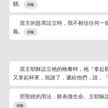
關。
當主的筵席設立時，我不相信任何一
義。
當主耶穌設立祂的晚餐時，祂『拿起
又拿起杯來，祝謝了，遞給他們，說，『
照聖經的用法，餅表徵生命。主耶穌