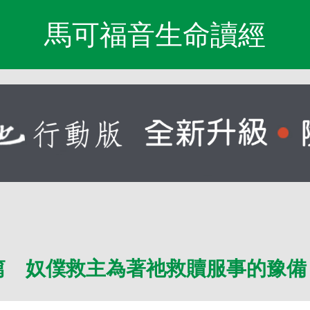
馬可福音生命讀經
篇 奴僕救主為著祂救贖服事的豫