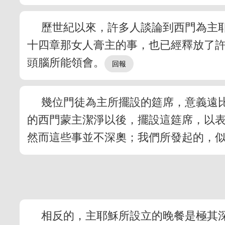
歷世紀以來，許多人談論到西門為主
十四章那女人膏主的事，也已經釋放了
頭腦所能領會。
幾位門徒為主所擺設的筵席，意義遠
的西門蒙主潔淨以後，擺設這筵席，以
然而這些事並不深奧；我們所發起的，
相反的，主耶穌所設立的晚餐是極其