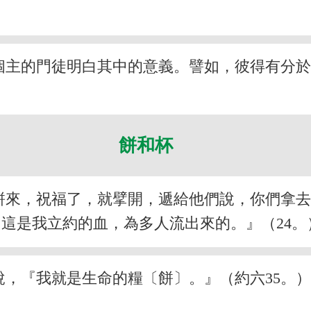
個主的門徒明白其中的意義。譬如，彼得有分
餅和杯
餅來，祝福了，就擘開，遞給他們說，你們拿去
這是我立約的血，為多人流出來的。』（24。
說，『我就是生命的糧〔餅〕。』（約六35。