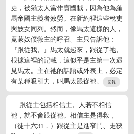
吏，被猶太人當作賣國賊，因為他為羅
馬帝國主義者效勞。在新約裡這些稅吏
與妓女同列。然而，像馬太這樣的人，
竟蒙奴僕救主的呼召。主只告訴他：
『跟從我。』馬太就起來，跟從了祂。
根據這裡的記載，這似乎是主第一次遇
見馬太。主在祂的話語或外表上，必定
有某種吸引力，叫馬太跟從祂。
跟從主包括相信主。人若不相信
祂，就不會跟從祂。相信主是得救，
（徒十六31，）跟從主是進窄門、走狹