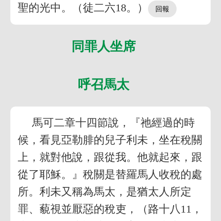
聖的光中。（徒二六18。）
同罪人坐席
呼召馬太
馬可二章十四節說，『祂經過的時
候，看見亞勒腓的兒子利未，坐在稅關
上，就對他說，跟從我。他就起來，跟
從了耶穌。』稅關是替羅馬人收稅的處
所。利未又稱為馬太，是猶太人所定
罪、藐視並厭惡的稅吏，（路十八11，