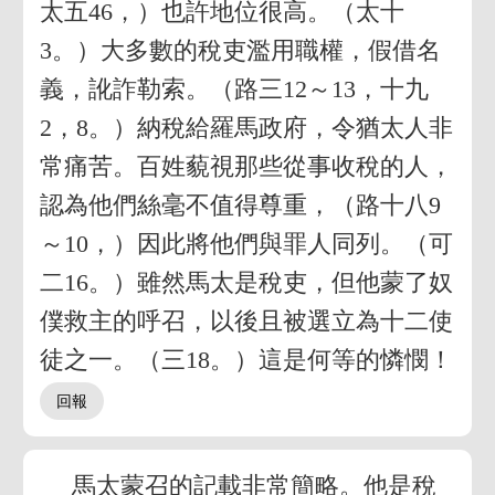
太五46，）也許地位很高。（太十
3。）大多數的稅吏濫用職權，假借名
義，訛詐勒索。（路三12～13，十九
2，8。）納稅給羅馬政府，令猶太人非
常痛苦。百姓藐視那些從事收稅的人，
認為他們絲毫不值得尊重，（路十八9
～10，）因此將他們與罪人同列。（可
二16。）雖然馬太是稅吏，但他蒙了奴
僕救主的呼召，以後且被選立為十二使
徒之一。（三18。）這是何等的憐憫！
馬太蒙召的記載非常簡略。他是稅