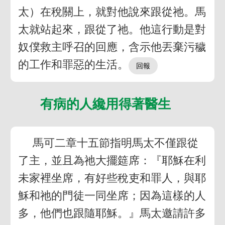
太）在稅關上，就對他說來跟從祂。馬
太就站起來，跟從了祂。他這行動是對
奴僕救主呼召的回應，含示他丟棄污穢
的工作和罪惡的生活。
有病的人纔用得著醫生
馬可二章十五節指明馬太不僅跟從
了主，並且為祂大擺筵席：『耶穌在利
未家裡坐席，有好些稅吏和罪人，與耶
穌和祂的門徒一同坐席；因為這樣的人
多，他們也跟隨耶穌。』馬太邀請許多