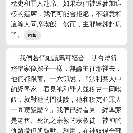
稅吏和罪人赴席。如果我們被邀參加這
樣的筵席，我們可能會拒絕，不願意和
這等人同席喫飯。然而，主耶穌卻赴席
了。
我們若仔細讀馬可福音，就會曉得
經學家像探子一樣，無論主往那裡去，
他們都跟著。十六節說，『法利賽人中
的經學家，看見祂和罪人並稅吏一同喫
飯，就對祂的門徒說，祂和稅吏並罪人
一同喫飯麼？』我們已經看見，經學家
是老舊、死沉之宗教的宗教徒，被神的
仇敵撒但所鼓動、利用，在神奴僕全部