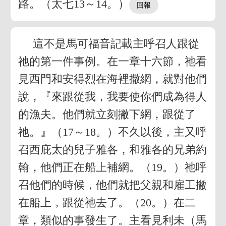
路。（太七13～14。）
這不是馬可福音記載主呼召人跟從
祂的第一件事例。在一章十六節，祂看
見西門和安得烈在海裡撒網，就對他們
說，『來跟從我，我要使你們成為得人
的漁夫。他們就立刻撇下網，跟從了
祂。』（17～18。）不久以後，主又呼
召西庇太的兒子雅各，和雅各的兄弟約
翰，他們正在船上補網。（19。）祂呼
召他們的時候，他們就把父親和雇工撇
在船上，跟從祂去了。（20。）在二
章，類似的事發生了。主看見利未（馬