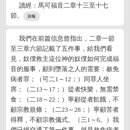
讀經：馬可福音二章十三至十七
節。
我們在前篇信息曾指出，二章一節
至三章六節記載了五件事，給我們看
見，奴僕救主這位神的奴僕如何完成福
音的服事，顧到墮落之人的需要：赦免
病者罪；（可二1～12；）同罪人坐
席；（二13～17；）從者快樂，無需禁
食；（二18～22；）寧顧從者飢餓，不
顧宗教規條；（二23～28；）寧顧苦者
得釋，不顧宗教儀式。（三1～6。）我
們已經交通了第一件事，就是赦免病者