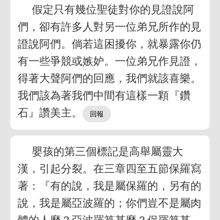
假定只有幾位聖徒對你的見證說阿
們，卻有許多人對另一位弟兄所作的見
證說阿們。倘若這困擾你，就暴露你仍
有一些爭競或嫉妒。一位弟兄作見證，
得著大聲阿們的回應，我們就該喜樂。
我們該為著我們中間有這樣一顆『鑽
石』讚美主。
嬰孩的第三個標記是高舉屬靈大
漢，引起分裂。在三章四至五節保羅寫
著：『有的說，我是屬保羅的，另有的
說，我是屬亞波羅的；你們豈不是屬肉