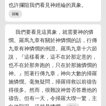
也許攔阻我們看見神經綸的異象。
我們要看見這異象，就需要神的憐
憫。羅馬九章有關於神憐憫的話，行傳
九章有神憐憫的例證。羅馬九章十六節
說，『這樣看來，這不在於那定意的，
也不在於那奔跑的，只在於那施憐憫的
神。』照著行傳九章，神向大數的掃羅
施憐憫。毫無疑問，掃羅得救以前禱告
得很多。然而，很難說神曾否答應他的
禱告。但有一天，令掃羅大喫一驚，主