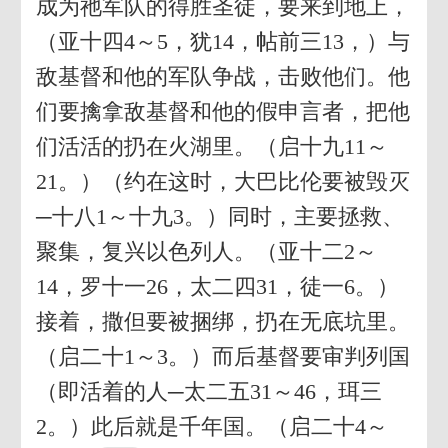
成为祂军队的得胜圣徒，要来到地上，
（亚十四4～5，犹14，帖前三13，）与
敌基督和他的军队争战，击败他们。他
们要擒拿敌基督和他的假申言者，把他
们活活的扔在火湖里。（启十九11～
21。）（约在这时，大巴比伦要被毁灭
─十八1～十九3。）同时，主要拯救、
聚集，复兴以色列人。（亚十二2～
14，罗十一26，太二四31，徒一6。）
接着，撒但要被捆绑，扔在无底坑里。
（启二十1～3。）而后基督要审判列国
（即活着的人─太二五31～46，珥三
2。）此后就是千年国。（启二十4～