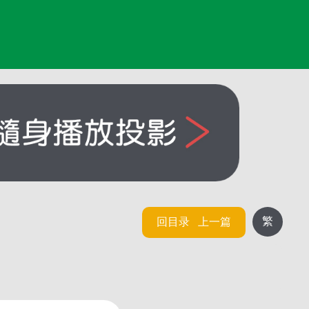
繁
回目录
上一篇