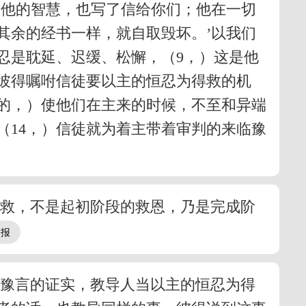
给他的智慧，也写了信给你们；他在一切
其余的经书一样，就自取毁坏。’以我们
忍是耽延、迟缓、松懈，（9，）这是他
，彼得嘱咐信徒要以主的恒忍为得救的机
的，）使他们在主来的时候，不至和异端
（14，）信徒就为着主带着审判的来临豫
得救，不是起初阶段的救恩，乃是完成阶
者豫言的证实，教导人当以主的恒忍为得