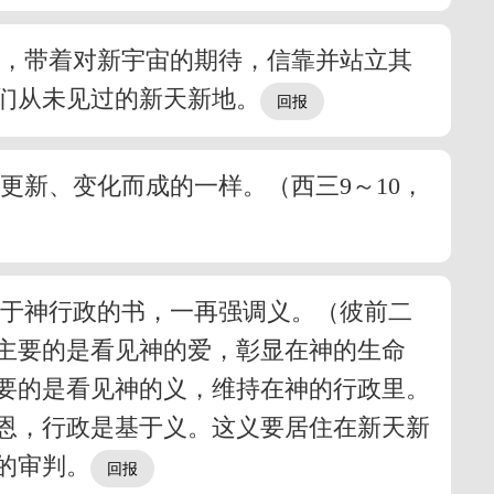
民，带着对新宇宙的期待，信靠并站立其
们从未见过的新天新地。
更新、变化而成的一样。（西三9～10，
关于神行政的书，一再强调义。（彼前二
作里，主要的是看见神的爱，彰显在神的生命
要的是看见神的义，维持在神的行政里。
恩，行政是基于义。这义要居住在新天新
的审判。