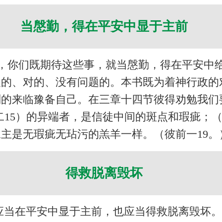
当慇勤，得在平安中显于主前
，你们既期待这些事，就当慇勤，得在平安中
的、对的、没有问题的。本书既为着神行政的
的来临豫备自己。在三章十四节彼得劝勉我们
二15）的异端者，是信徒中间的斑点和瑕疵；（
主是无瑕疵无玷污的羔羊一样。（彼前一19。
得救脱离毁坏
应当在平安中显于主前，也应当得救脱离毁坏