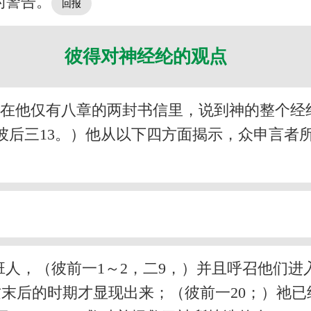
的警告。
彼得对神经纶的观点
得在他仅有八章的两封书信里，说到神的整个
彼后三13。）他从以下四方面揭示，众申言者所
人，（彼前一1～2，二9，）并且呼召他们进入
末后的时期才显现出来；（彼前一20；）祂已经