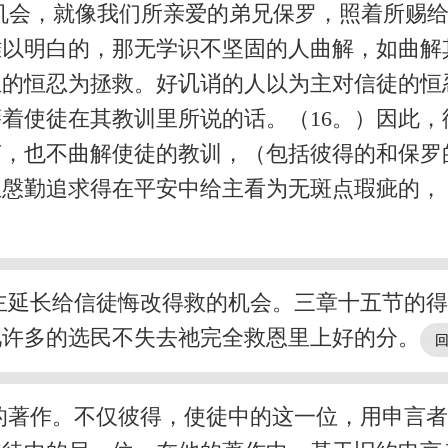
机会，就像我们所亲爱的弟兄保罗，照着所赐
以明白的，那无学识不坚固的人曲解，如曲解
的恒忍为拯救。好讥诮的人以为主对信徒的恒
着使徒在其教训里所说的话。（16。）因此
言，也不曲解使徒的教训，（包括彼得的和保罗
慇勤追求得在平安中给主看为无斑点瑕疵的，
主延长给信徒悔改得救的机会。三章十五节的
祂许多的选民不失去祂完全救恩里上好的分。
的著作。不仅彼得，使徒中的这一位，用申言