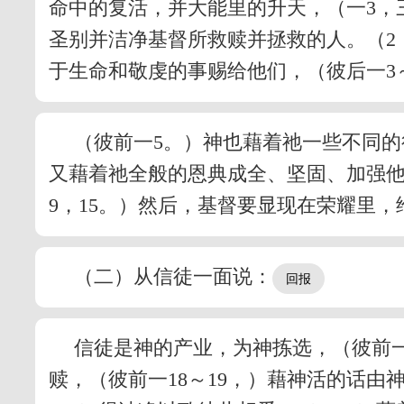
命中的复活，并大能里的升天，（一3，三
圣别并洁净基督所救赎并拯救的人。（2，
于生命和敬虔的事赐给他们，（彼后一3
（彼前一5。）神也藉着祂一些不同的行
又藉着祂全般的恩典成全、坚固、加强他
9，15。）然后，基督要显现在荣耀里，
（二）从信徒一面说：
信徒是神的产业，为神拣选，（彼前一
赎，（彼前一18～19，）藉神活的话由