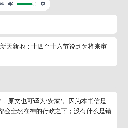
:08
的新天新地；十四至十六节说到为将来审
’，原文也可译为‘安家’。因为本书信是
都会全然在神的行政之下；没有什么是错