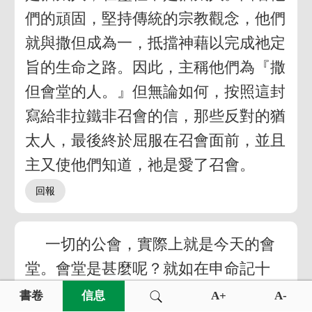
們的頑固，堅持傳統的宗教觀念，他們
就與撒但成為一，抵擋神藉以完成祂定
旨的生命之路。因此，主稱他們為『撒
但會堂的人。』但無論如何，按照這封
寫給非拉鐵非召會的信，那些反對的猶
太人，最後終於屈服在召會面前，並且
主又使他們知道，祂是愛了召會。
一切的公會，實際上就是今天的會
堂。會堂是甚麼呢？就如在申命記十
二、十四、十五、十六章中所啟示的，
書卷
信息
A+
A-