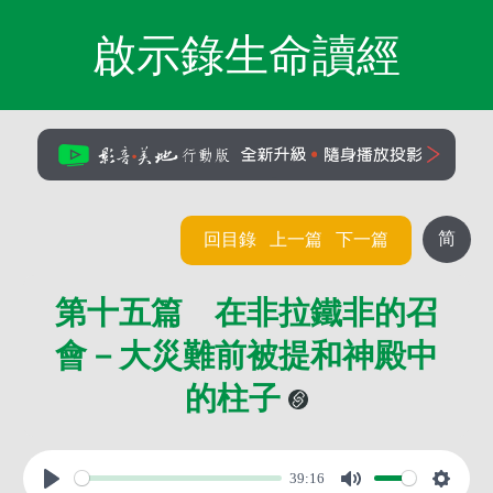
啟示錄生命讀經
简
回目錄
上一篇
下一篇
第十五篇 在非拉鐵非的召
會－大災難前被提和神殿中
的柱子
39:16