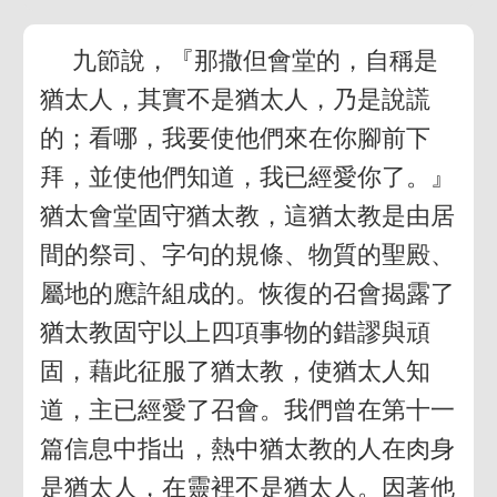
九節說，『那撒但會堂的，自稱是
猶太人，其實不是猶太人，乃是說謊
的；看哪，我要使他們來在你腳前下
拜，並使他們知道，我已經愛你了。』
猶太會堂固守猶太教，這猶太教是由居
間的祭司、字句的規條、物質的聖殿、
屬地的應許組成的。恢復的召會揭露了
猶太教固守以上四項事物的錯謬與頑
固，藉此征服了猶太教，使猶太人知
道，主已經愛了召會。我們曾在第十一
篇信息中指出，熱中猶太教的人在肉身
是猶太人，在靈裡不是猶太人。因著他