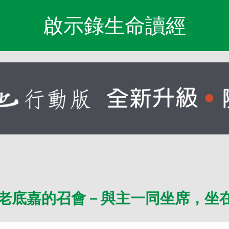
啟示錄生命讀經
老底嘉的召會－與主一同坐席，坐