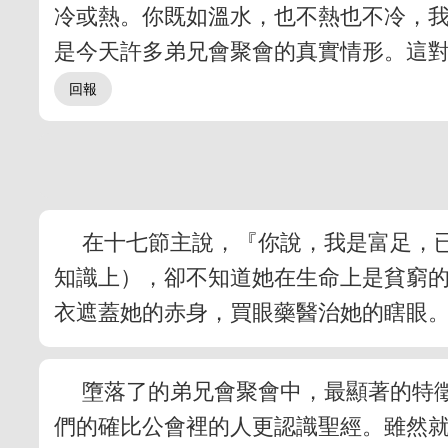
冷或熱。你既如溫水，也不熱也不冷，我
是今天許多弟兄會聚會的真實情形。這
在十七節主說，『你說，我是富足，
知識上），卻不知道她在生命上是貧窮
衣遮蓋她的赤身，買眼藥醫治她的瞎眼
墮落了的弟兄會聚會中，最顯著的特
們的確比公會裡的人更認識聖經。雖然