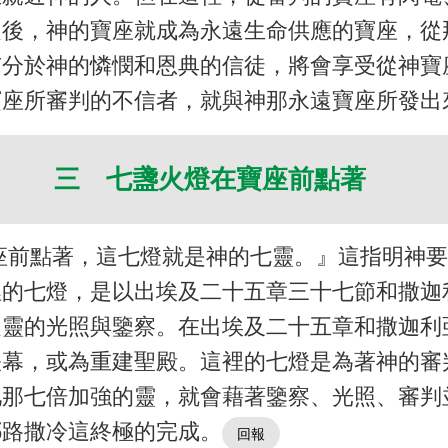
之後，神的寶座就成為永遠生命供應的寶座，從
有分於神的憐憫和恩典的信徒，將會享受從神寶
寶座所審判的不信者，就與神那永遠寶座所發出
三 七盞火燈在寶座前點著
座前點著，這七燈就是神的七靈。』這指明神
裡的七燈，是以出埃及二十五章三十七節和撒迦
之靈的光照與鑒察。在出埃及二十五章和撒迦利
帳幕，或為重建聖殿。這裡的七燈是為著神的審
祂那七倍加強的靈，就會藉著鑒察、光照、審判
耶路撒冷這終極的完成。