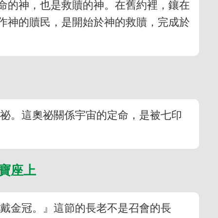
命的神，也是救贖的神。在舊約裡，鑲在
徵作神的贖民，是開始於神的救贖，完成於
奧祕。這奧祕關係宇宙的定命，是被七印
個寶座上
頭戴金冠。』這節的長老不是召會的長