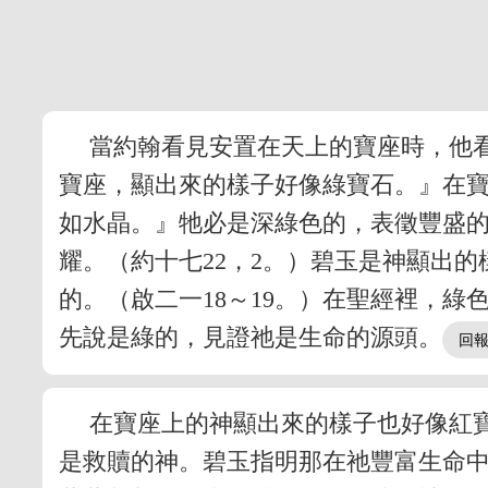
當約翰看見安置在天上的寶座時，他
寶座，顯出來的樣子好像綠寶石。』在
如水晶。』牠必是深綠色的，表徵豐盛
耀。（約十七22，2。）碧玉是神顯出
的。（啟二一18～19。）在聖經裡，
先說是綠的，見證祂是生命的源頭。
在寶座上的神顯出來的樣子也好像紅
是救贖的神。碧玉指明那在祂豐富生命