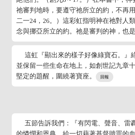
祂審判地時，要遵守祂所立的約，不再
二一24，26。）這彩虹指明神在祂對
念與挪亞所立的約。祂是審判的神，也
這虹『顯出來的樣子好像綠寶石。』
並保留一些生命在地上，如創世記九章
堅定的題醒，圍繞著寶座。
五節告訴我們：『有閃電、聲音、雷
的憐憫和恩典，給一切藉著基督贖罪的