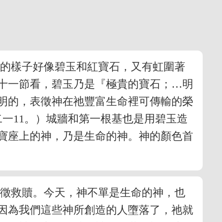
來的樣子好像碧玉和紅寶石，又有虹圍著
十一節看，碧玉乃是『極貴的寶石；…明
明的，表徵神在祂豐富生命裡可傳輸的榮
一11。）城牆和第一根基也是用碧玉造
在寶座上的神，乃是生命的神。神的顏色首
表徵救贖。今天，神不單是生命的神，也
因為我們這些神所創造的人墮落了，祂就