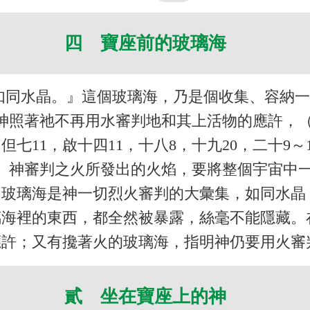
四 寶座前的玻璃海
如同水晶。』這個玻璃海，乃是個收集、容納
神照著祂不再用水審判地和其上活物的應許，（
，但七11，啟十四11，十八8，十九20，二十9
。）神審判之火所發出的火焰，要將整個宇宙中
）玻璃海是神一切烈火審判的大彙集，如同水
璃海裡的東西，都全然被暴露，絲毫不能隱藏。
應許；又有攙著火的玻璃海，指明神仍要用火審
貳 坐在寶座上的神