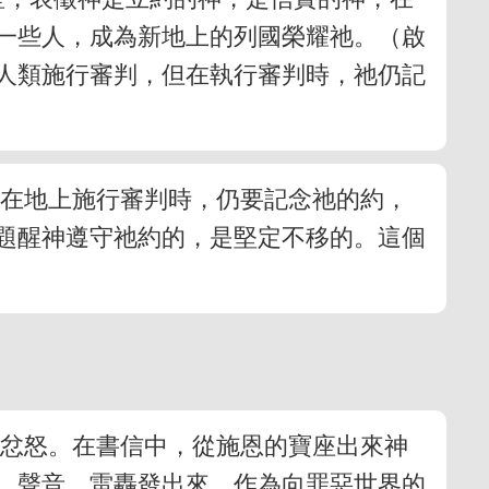
一些人，成為新地上的列國榮耀祂。（啟
對人類施行審判，但在執行審判時，祂仍記
神在地上施行審判時，仍要記念祂的約，
題醒神遵守祂約的，是堅定不移的。這個
的忿怒。在書信中，從施恩的寶座出來神
、聲音、雷轟發出來，作為向罪惡世界的