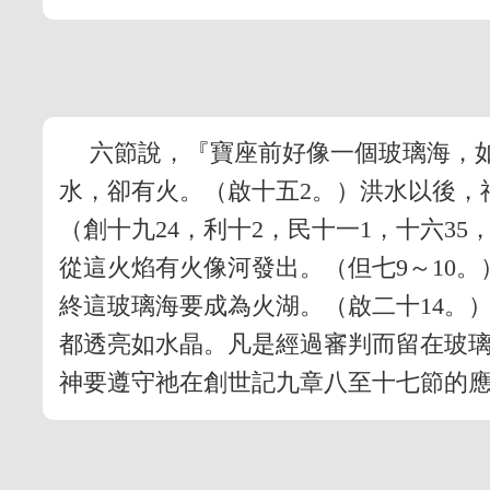
六節說，『寶座前好像一個玻璃海，
水，卻有火。（啟十五2。）洪水以後，
（創十九24，利十2，民十一1，十六35
從這火焰有火像河發出。（但七9～10
終這玻璃海要成為火湖。（啟二十14。
都透亮如水晶。凡是經過審判而留在玻
神要遵守祂在創世記九章八至十七節的