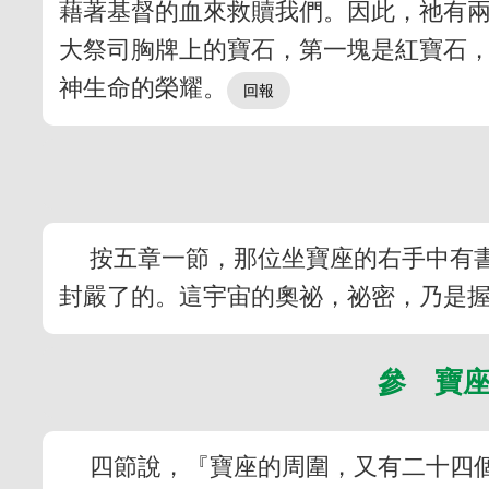
藉著基督的血來救贖我們。因此，祂有
大祭司胸牌上的寶石，第一塊是紅寶石，
神生命的榮耀。
按五章一節，那位坐寶座的右手中有
封嚴了的。這宇宙的奧祕，祕密，乃是
參 寶
四節說，『寶座的周圍，又有二十四