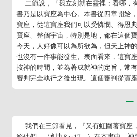
二節說，『我立刻就在靈裡；看哪，
書乃是以寶座為中心。本書從四章開始
寶座，從這寶座我們可以受憐憫、得恩典
寶座。整個宇宙，特別是地，都在這個
今天，人好像可以為所欲為，但天上神
也沒有一件事能發生。表面看來，這寶
按神的時間，並為著成就神的定旨，常
審判完全執行之後出現。這個審判從寶
一
我們在三節看見，『又有虹圍著寶座
絕他們。（創九8～17。）在本書中，