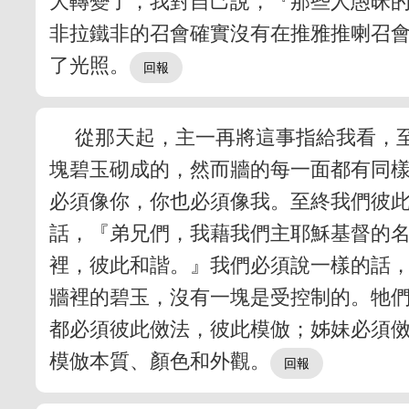
大轉變了，我對自己說，『那些人愚昧
非拉鐵非的召會確實沒有在推雅推喇召
了光照。
從那天起，主一再將這事指給我看，
塊碧玉砌成的，然而牆的每一面都有同
必須像你，你也必須像我。至終我們彼
話，『弟兄們，我藉我們主耶穌基督的
裡，彼此和諧。』我們必須說一樣的話
牆裡的碧玉，沒有一塊是受控制的。牠
都必須彼此傚法，彼此模倣；姊妹必須
模倣本質、顏色和外觀。