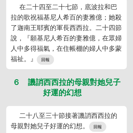
在二十四至二十七節，底波拉和巴
拉的歌祝福基尼人希百的妻雅億；她殺
了迦南王耶賓的軍長西西拉。二十四節
說，『願基尼人希百的妻雅億，在眾婦
人中多得福氣，在住帳棚的婦人中多蒙
福祉。』
６ 譏誚西西拉的母親對她兒子
好運的幻想
二十八至三十節接著譏誚西西拉的
母親對她兒子好運的幻想。