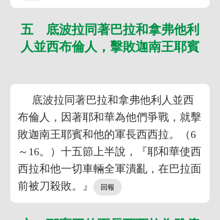
五 底波拉同著巴拉和拿弗他利
人並西布倫人，擊敗迦南王耶賓
底波拉同著巴拉和拿弗他利人並西
布倫人，因著耶和華為他們爭戰，就擊
敗迦南王耶賓和他的軍長西西拉。（6
～16。）十五節上半說，『耶和華使西
西拉和他一切車輛全軍潰亂，在巴拉面
前被刀殺敗。』