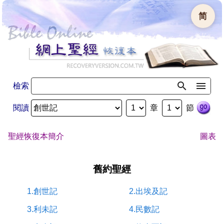
简
檢索
閱讀
章
節
聖經恢復本簡介
圖表
舊約聖經
1.創世記
2.出埃及記
3.利未記
4.民數記