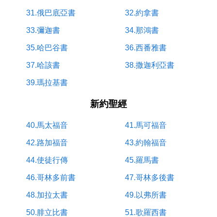
31.俄巴底亞書
32.約拿書
33.彌迦書
34.那鴻書
35.哈巴谷書
36.西番雅書
37.哈該書
38.撒迦利亞書
39.瑪拉基書
新約聖經
40.馬太福音
41.馬可福音
42.路加福音
43.約翰福音
44.使徒行傳
45.羅馬書
46.哥林多前書
47.哥林多後書
48.加拉太書
49.以弗所書
50.腓立比書
51.歌羅西書