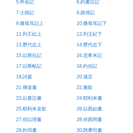
5.申命記
6.約書亞記
7.士師記
8.路得記
9.撒母耳記上
10.撒母耳記下
11.列王紀上
12.列王紀下
13.歷代志上
14.歷代志下
15.以斯拉記
16.尼希米記
17.以斯帖記
18.約伯記
19.詩篇
20.箴言
21.傳道書
22.雅歌
23.以賽亞書
24.耶利米書
25.耶利米哀歌
26.以西結書
27.但以理書
28.何西阿書
29.約珥書
30.阿摩司書