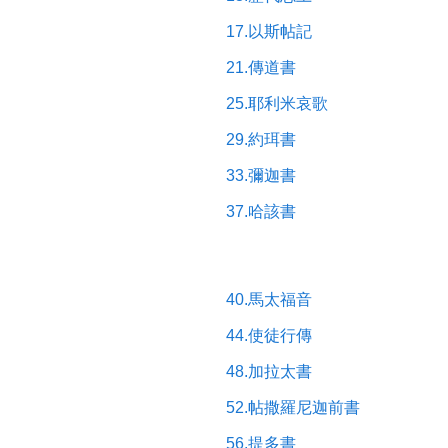
17.以斯帖記
21.傳道書
25.耶利米哀歌
29.約珥書
33.彌迦書
37.哈該書
40.馬太福音
44.使徒行傳
48.加拉太書
52.帖撒羅尼迦前書
56.提多書