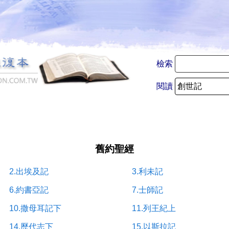
檢索
閱讀
舊約聖經
2.出埃及記
3.利未記
6.約書亞記
7.士師記
10.撒母耳記下
11.列王紀上
14.歷代志下
15.以斯拉記