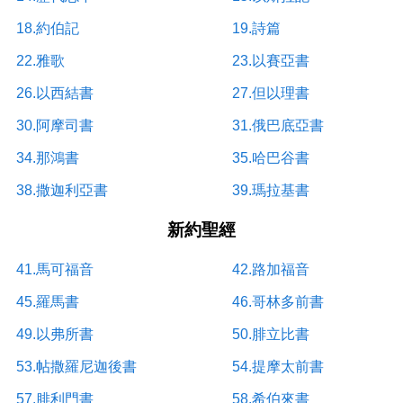
18.約伯記
19.詩篇
22.雅歌
23.以賽亞書
26.以西結書
27.但以理書
30.阿摩司書
31.俄巴底亞書
34.那鴻書
35.哈巴谷書
38.撒迦利亞書
39.瑪拉基書
新約聖經
41.馬可福音
42.路加福音
45.羅馬書
46.哥林多前書
49.以弗所書
50.腓立比書
53.帖撒羅尼迦後書
54.提摩太前書
57.腓利門書
58.希伯來書