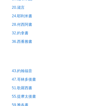
20.箴言
24.耶利米書
28.何西阿書
32.約拿書
36.西番雅書
43.約翰福音
47.哥林多後書
51.歌羅西書
55.提摩太後書
59.雅各書