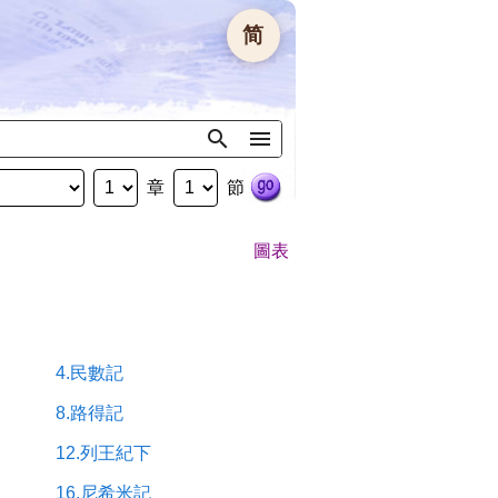
简
章
節
圖表
4.民數記
8.路得記
12.列王紀下
16.尼希米記