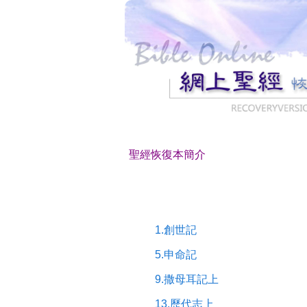
聖經恢復本簡介
1.創世記
5.申命記
9.撒母耳記上
13.歷代志上